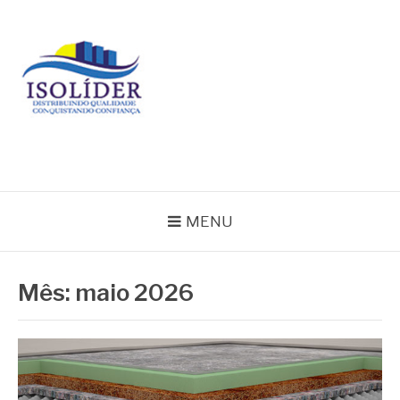
Pular
para
o
conteúdo
BLOG ISOLIDER
MENU
Mês:
maio 2026