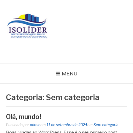
Pular
para
o
conteúdo
BLOG ISOLIDER
MENU
Categoria:
Sem categoria
Olá, mundo!
Publicado por
admin
em
11 de setembro de 2024
em
Sem categoria
Boas-vindas ao WordPress. Esse é o seu primeiro post.