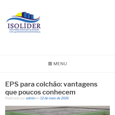
Pular
para
o
conteúdo
BLOG ISOLIDER
MENU
EPS para colchão: vantagens
que poucos conhecem
Publicado por
admin
em
12 de maio de 2026