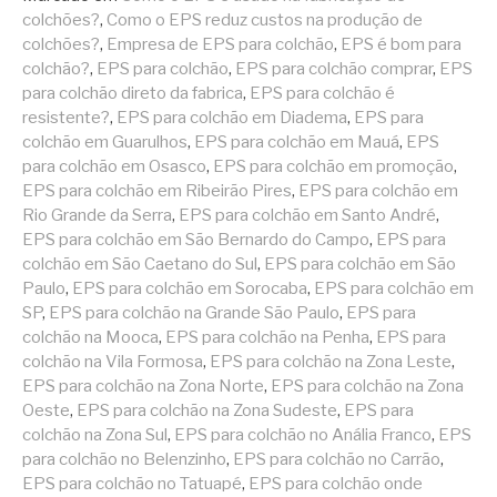
colchões?
,
Como o EPS reduz custos na produção de
colchões?
,
Empresa de EPS para colchão
,
EPS é bom para
colchão?
,
EPS para colchão
,
EPS para colchão comprar
,
EPS
para colchão direto da fabrica
,
EPS para colchão é
resistente?
,
EPS para colchão em Diadema
,
EPS para
colchão em Guarulhos
,
EPS para colchão em Mauá
,
EPS
para colchão em Osasco
,
EPS para colchão em promoção
,
EPS para colchão em Ribeirão Pires
,
EPS para colchão em
Rio Grande da Serra
,
EPS para colchão em Santo André
,
EPS para colchão em São Bernardo do Campo
,
EPS para
colchão em São Caetano do Sul
,
EPS para colchão em São
Paulo
,
EPS para colchão em Sorocaba
,
EPS para colchão em
SP
,
EPS para colchão na Grande São Paulo
,
EPS para
colchão na Mooca
,
EPS para colchão na Penha
,
EPS para
colchão na Vila Formosa
,
EPS para colchão na Zona Leste
,
EPS para colchão na Zona Norte
,
EPS para colchão na Zona
Oeste
,
EPS para colchão na Zona Sudeste
,
EPS para
colchão na Zona Sul
,
EPS para colchão no Anália Franco
,
EPS
para colchão no Belenzinho
,
EPS para colchão no Carrão
,
EPS para colchão no Tatuapé
,
EPS para colchão onde