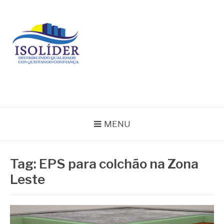
Pular
para
o
conteúdo
BLOG ISOLIDER
MENU
Tag:
EPS para colchão na Zona
Leste