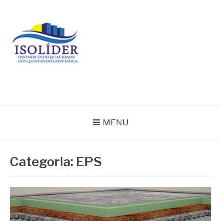
Pular
para
o
conteúdo
BLOG ISOLIDER
MENU
Categoria:
EPS