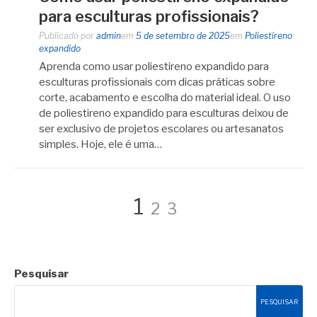
para esculturas profissionais?
Publicado por
admin
em
5 de setembro de 2025
em
Poliestireno
expandido
Aprenda como usar poliestireno expandido para
esculturas profissionais com dicas práticas sobre
corte, acabamento e escolha do material ideal. O uso
de poliestireno expandido para esculturas deixou de
ser exclusivo de projetos escolares ou artesanatos
simples. Hoje, ele é uma…
Paginação
Página
Página
Página
1
2
3
de
Pesquisar
posts
PESQUISAR