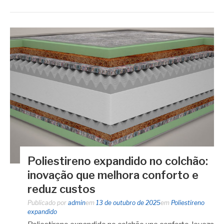
Poliestireno expandido no colchão:
inovação que melhora conforto e
reduz custos
Publicado por
admin
em
13 de outubro de 2025
em
Poliestireno
expandido