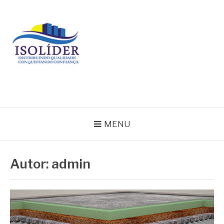
Pular
para
o
conteúdo
BLOG ISOLIDER
MENU
Autor:
admin