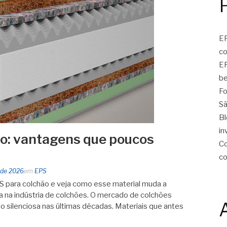
EP
c
EP
be
Fo
Sã
Bl
in
o: vantagens que poucos
Co
c
 de 2026
em
EPS
 para colchão e veja como esse material muda a
ica na indústria de colchões. O mercado de colchões
 silenciosa nas últimas décadas. Materiais que antes