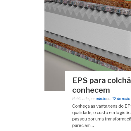
EPS para colchã
conhecem
Publicado por
admin
em
12 de maio
Conheça as vantagens do EPS
qualidade, o custo e a logíst
passou por uma transformação
pareciam…