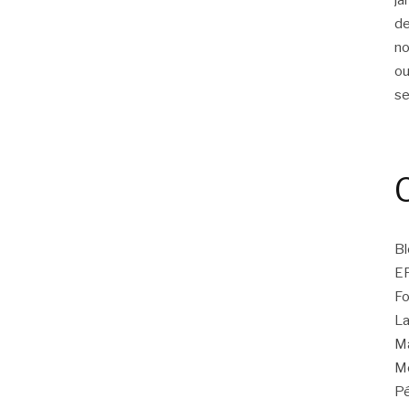
d
n
ou
s
Bl
E
Fo
La
Ma
Mo
Pé