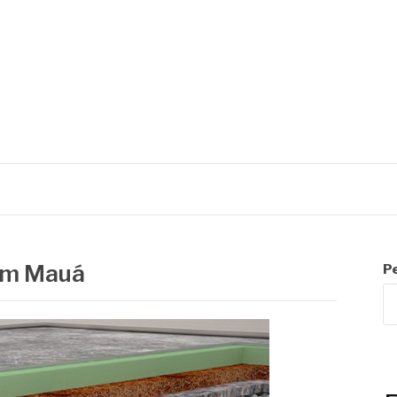
R
em Mauá
P