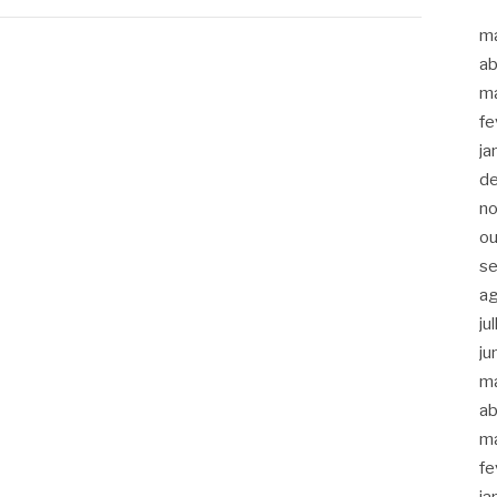
m
ab
m
fe
ja
d
n
ou
s
a
ju
ju
m
ab
m
fe
ja