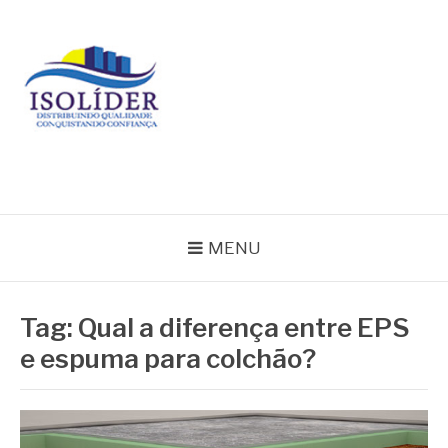
Pular
para
o
conteúdo
BLOG ISOLIDER
MENU
Tag:
Qual a diferença entre EPS
e espuma para colchão?