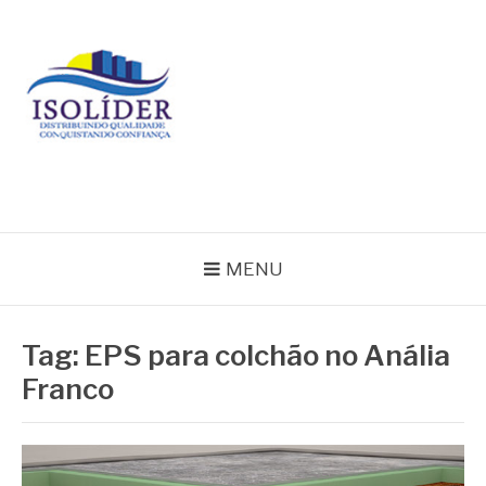
Pular
para
o
conteúdo
BLOG ISOLIDER
MENU
Tag:
EPS para colchão no Anália
Franco