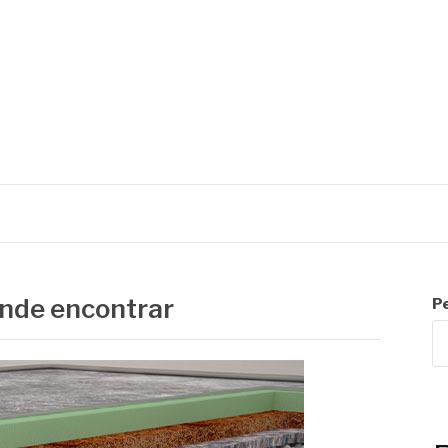
R
onde encontrar
P