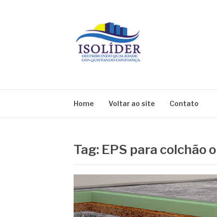
Pular
para
o
conteúdo
BLOG ISOLIDE
Home
Voltar ao site
Contato
Tag:
EPS para colchão 