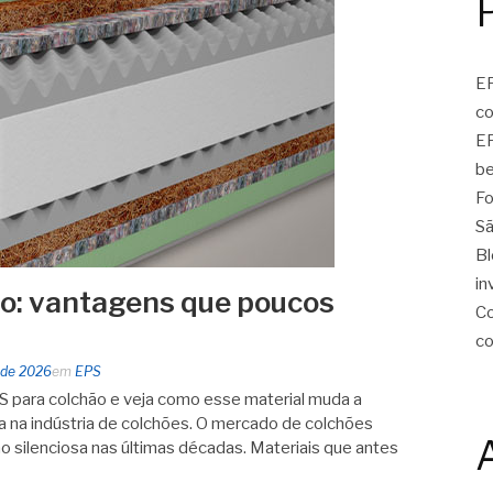
EP
c
EP
be
Fo
Sã
Bl
in
o: vantagens que poucos
Co
c
 de 2026
em
EPS
 para colchão e veja como esse material muda a
ica na indústria de colchões. O mercado de colchões
 silenciosa nas últimas décadas. Materiais que antes