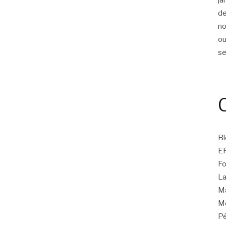
d
n
ou
s
Bl
E
Fo
La
Ma
Mo
Pé