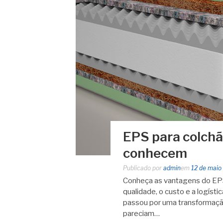
EPS para colchã
conhecem
Publicado por
admin
em
12 de maio
Conheça as vantagens do EPS
qualidade, o custo e a logíst
passou por uma transformação
pareciam…