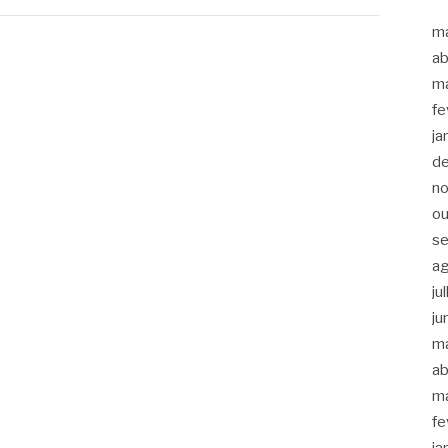
m
ab
m
fe
ja
d
n
ou
s
a
ju
ju
m
ab
m
fe
ja