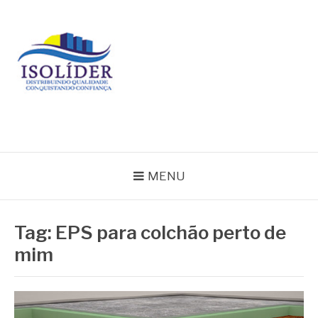
Pular
para
o
conteúdo
BLOG ISOLIDER
MENU
Tag:
EPS para colchão perto de
mim