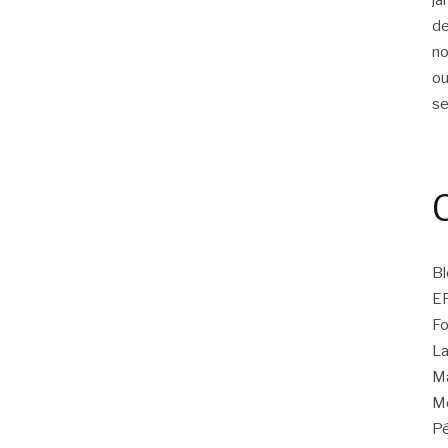
d
n
ou
s
Bl
E
Fo
La
Ma
Mo
Pé