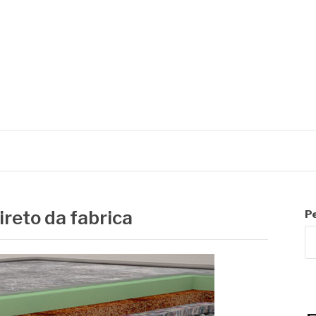
R
ireto da fabrica
P