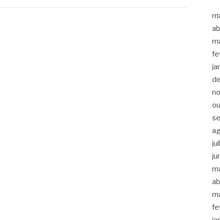
m
ab
m
fe
ja
d
n
ou
s
a
ju
ju
m
ab
m
fe
ja