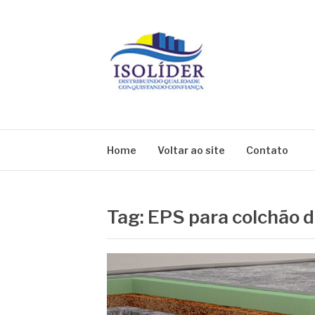
Pular
para
o
conteúdo
BLOG ISOLIDE
Home
Voltar ao site
Contato
Tag:
EPS para colchão d