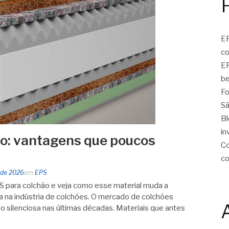
EP
c
EP
be
Fo
Sã
Bl
in
o: vantagens que poucos
Co
c
 de 2026
em
EPS
 para colchão e veja como esse material muda a
ica na indústria de colchões. O mercado de colchões
 silenciosa nas últimas décadas. Materiais que antes