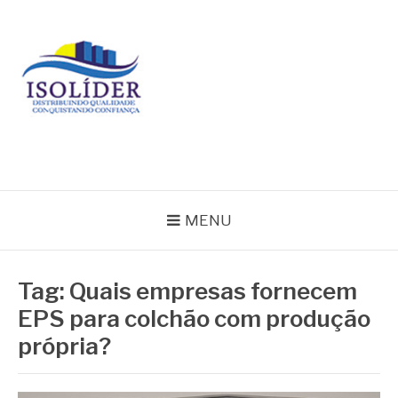
Pular
para
o
conteúdo
BLOG ISOLIDER
MENU
Tag:
Quais empresas fornecem
EPS para colchão com produção
própria?