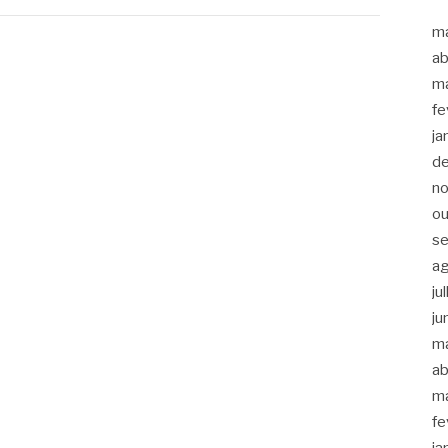
m
ab
m
fe
ja
d
n
ou
s
a
ju
ju
m
ab
m
fe
ja