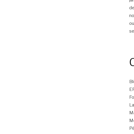
d
n
ou
s
Bl
E
Fo
La
Ma
Mo
Pé