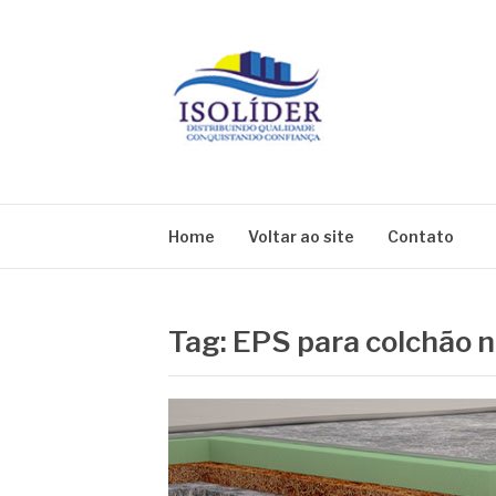
Pular
para
o
conteúdo
BLOG ISOLIDE
Home
Voltar ao site
Contato
Tag:
EPS para colchão n