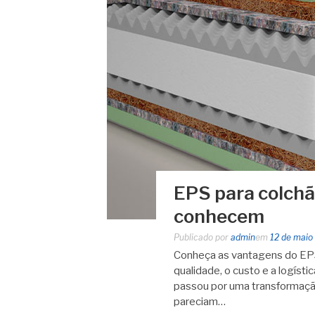
EPS para colchã
conhecem
Publicado por
admin
em
12 de maio
Conheça as vantagens do EPS
qualidade, o custo e a logíst
passou por uma transformação
pareciam…