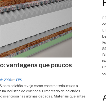
EP
c
EP
be
Fo
Sã
Bl
in
o: vantagens que poucos
Co
c
 de 2026
em
EPS
 para colchão e veja como esse material muda a
ica na indústria de colchões. O mercado de colchões
 silenciosa nas últimas décadas. Materiais que antes