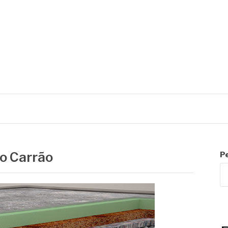
R
o Carrão
P