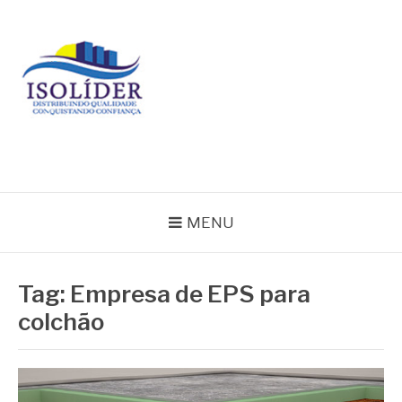
Pular
para
o
conteúdo
BLOG ISOLIDER
MENU
Tag:
Empresa de EPS para
colchão