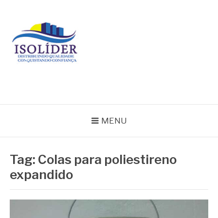
Pular
para
o
conteúdo
BLOG ISOLIDER
MENU
Tag:
Colas para poliestireno
expandido