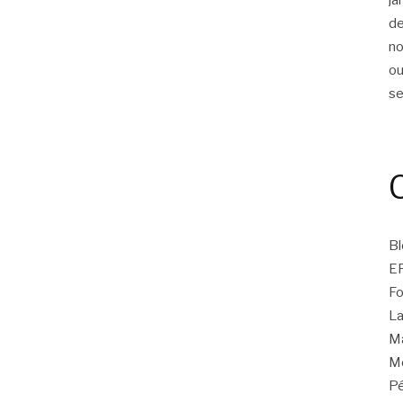
d
n
ou
s
Bl
E
Fo
La
Ma
Mo
Pé