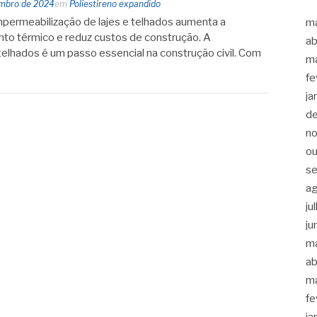
embro de 2024
em
Poliestireno expandido
permeabilização de lajes e telhados aumenta a
m
nto térmico e reduz custos de construção. A
ab
telhados é um passo essencial na construção civil. Com
m
fe
ja
d
n
ou
s
a
ju
ju
m
ab
m
fe
ja