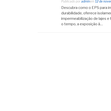
Publicado por
admin
em
12 de nov
Descubra como o EPS para im
durabilidade, oferece isolame
impermeabilização de lajes e 
o tempo, a exposição à…