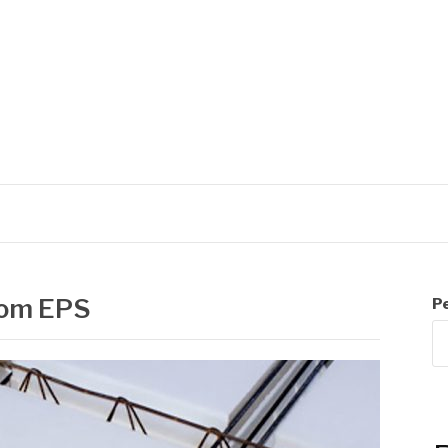
R
com EPS
P