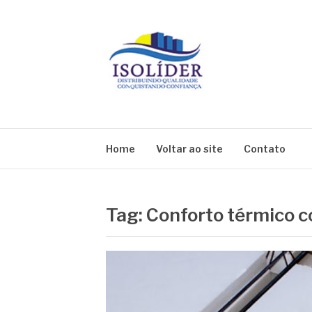
Pular
para
o
conteúdo
BLOG ISOLIDE
Home
Voltar ao site
Contato
Tag:
Conforto térmico 