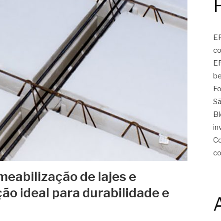
EP
c
EP
be
Fo
Sã
Bl
in
Co
c
eabilização de lajes e
ção ideal para durabilidade e