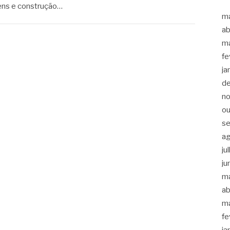
ens e construção…
m
ab
m
fe
ja
d
n
ou
s
a
ju
ju
m
ab
m
fe
ja