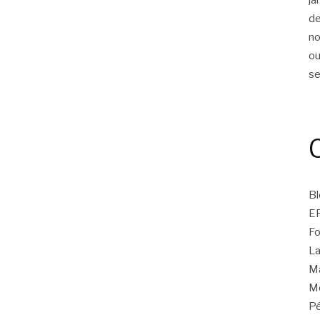
d
n
ou
s
Bl
E
Fo
La
Ma
Mo
Pé