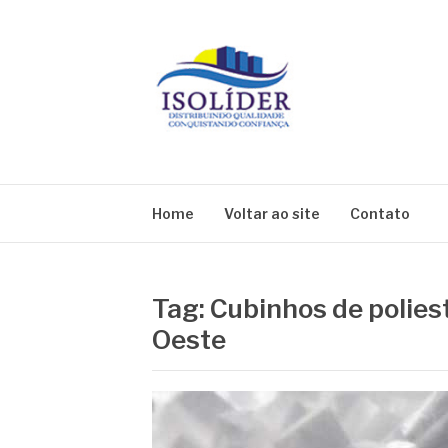
Pular
para
o
conteúdo
BLOG ISOLIDE
Home
Voltar ao site
Contato
Tag:
Cubinhos de polies
Oeste