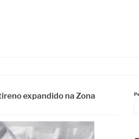
R
tireno expandido na Zona
P