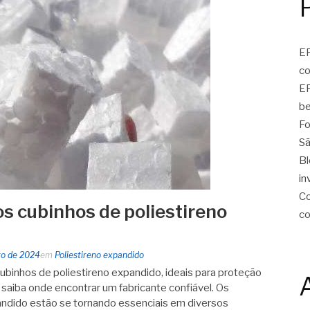
EP
c
EP
be
Fo
Sã
Bl
in
Co
s cubinhos de poliestireno
c
ro de 2024
em
Poliestireno expandido
binhos de poliestireno expandido, ideais para proteção
saiba onde encontrar um fabricante confiável. Os
andido estão se tornando essenciais em diversos