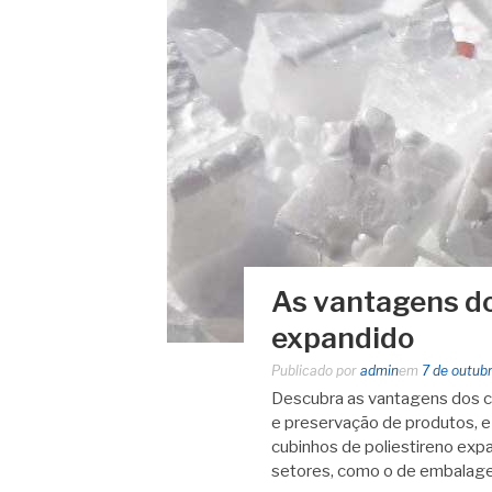
As vantagens do
expandido
Publicado por
admin
em
7 de outub
Descubra as vantagens dos cu
e preservação de produtos, e 
cubinhos de poliestireno exp
setores, como o de embalag