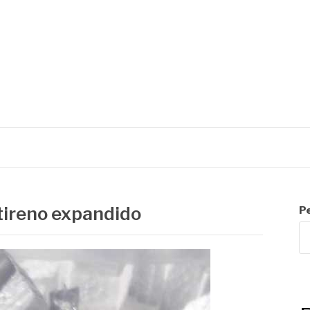
R
tireno expandido
P