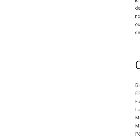
d
n
ou
s
Bl
E
Fo
La
Ma
Mo
Pé