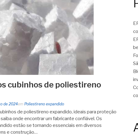
EP
c
EP
be
Fo
Sã
Bl
in
s cubinhos de poliestireno
Co
c
ro de 2024
em
Poliestireno expandido
binhos de poliestireno expandido, ideais para proteção
saiba onde encontrar um fabricante confiável. Os
andido estão se tornando essenciais em diversos
ens e construção…