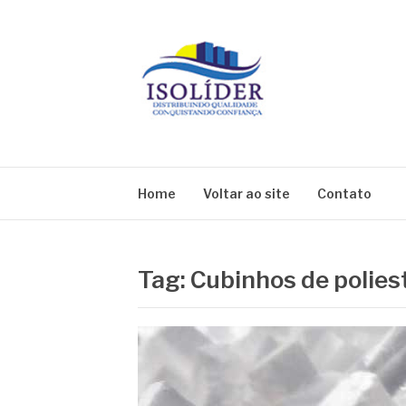
Pular
para
o
conteúdo
BLOG ISOLIDE
Home
Voltar ao site
Contato
Tag:
Cubinhos de polies