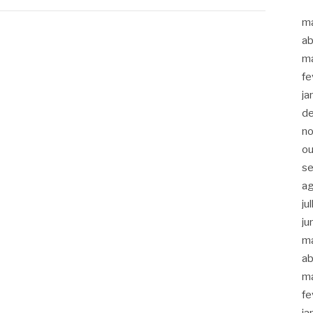
m
ab
m
fe
ja
d
n
ou
s
a
ju
ju
m
ab
m
fe
ja