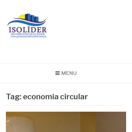
Pular
para
o
conteúdo
BLOG ISOLIDER
MENU
Tag:
economia circular