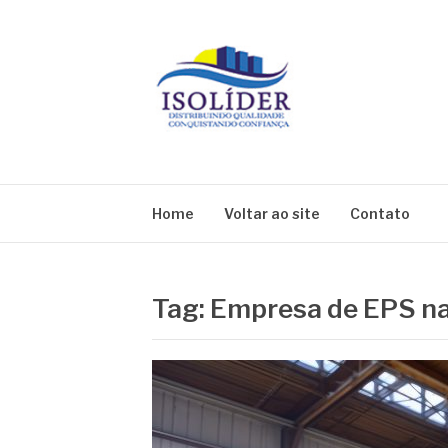
Pular
para
o
conteúdo
BLOG ISOLIDE
Home
Voltar ao site
Contato
Tag:
Empresa de EPS na