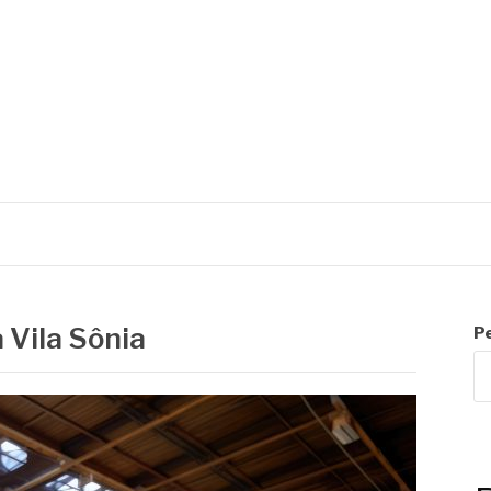
R
 Vila Sônia
P