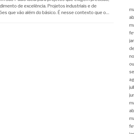
ndimento de excelência. Projetos industriais e de
m
ções que vão além do básico. É nesse contexto que o…
ab
m
fe
ja
d
n
ou
s
a
ju
ju
m
ab
m
fe
ja