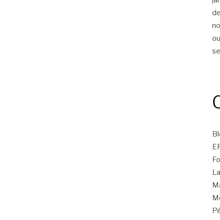
d
n
ou
s
Bl
E
Fo
La
Ma
Mo
Pé