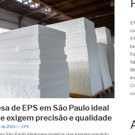
EP
c
EP
be
Fo
Sã
Bl
in
Co
c
esa de EPS em São Paulo ideal
ue exigem precisão e qualidade
o de 2025
em
EPS
em São Paulo ideal para projetos que exigem precisão,