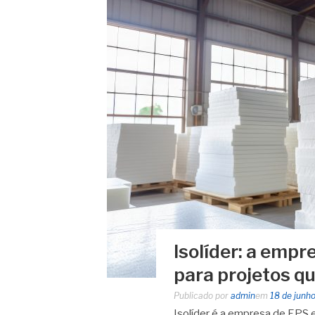
Isolíder: a empr
para projetos q
Publicado por
admin
em
18 de junh
Isolíder é a empresa de EPS 