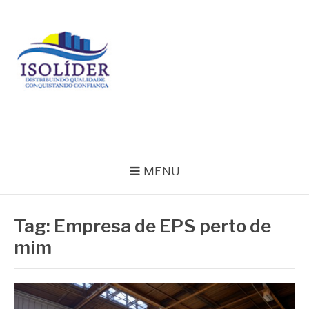
Pular
para
o
conteúdo
BLOG ISOLIDER
MENU
Tag:
Empresa de EPS perto de
mim