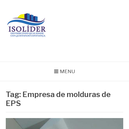
Pular
para
o
conteúdo
BLOG ISOLIDER
MENU
Tag:
Empresa de molduras de
EPS