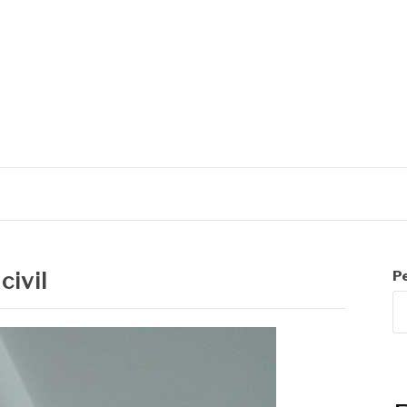
R
civil
P