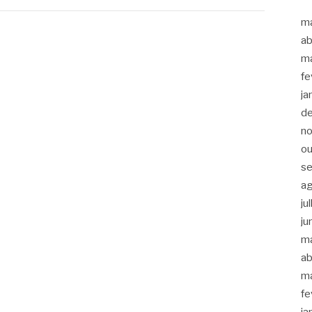
m
ab
m
fe
ja
d
n
ou
s
a
ju
ju
m
ab
m
fe
ja