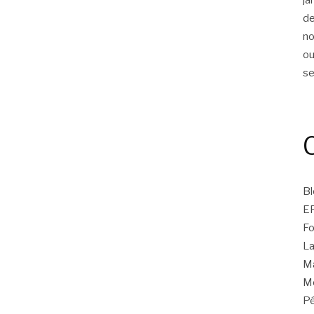
d
n
ou
s
Bl
E
Fo
La
Ma
Mo
Pé