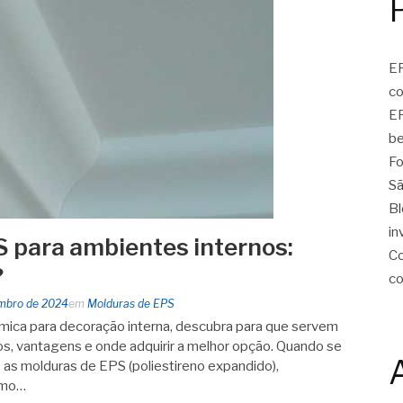
EP
c
EP
be
Fo
Sã
Bl
in
 para ambientes internos:
Co
?
c
mbro de 2024
em
Molduras de EPS
mica para decoração interna, descubra para que servem
os, vantagens e onde adquirir a melhor opção. Quando se
 as molduras de EPS (poliestireno expandido),
omo…