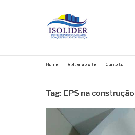
Pular
para
o
conteúdo
BLOG ISOLIDE
Home
Voltar ao site
Contato
Tag:
EPS na construção 