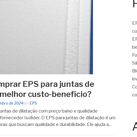
EP
c
EP
be
Fo
Sã
Bl
in
prar EPS para juntas de
Co
 melhor custo-benefício?
c
mbro de 2024
em
EPS
untas de dilatação com preço baixo e qualidade
 fornecedor Isolíder. O EPS para juntas de dilatação é um
bras que buscam qualidade e durabilidade. Ele ajuda a…