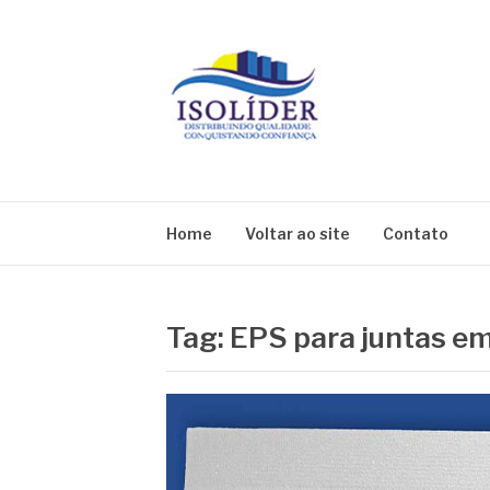
Pular
para
o
conteúdo
BLOG ISOLIDE
Home
Voltar ao site
Contato
Tag:
EPS para juntas e