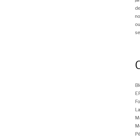
d
n
ou
s
Bl
E
Fo
La
Ma
Mo
Pé