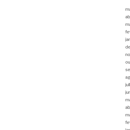
m
ab
m
fe
ja
d
n
ou
s
a
ju
ju
m
ab
m
fe
ja