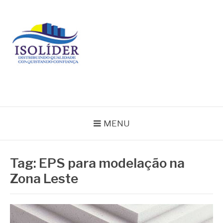
Pular
para
o
conteúdo
BLOG ISOLIDER
MENU
Tag:
EPS para modelação na
Zona Leste