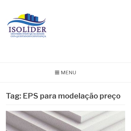
Pular
para
o
conteúdo
BLOG ISOLIDER
MENU
Tag:
EPS para modelação preço