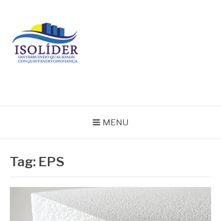
Pular
para
o
conteúdo
BLOG ISOLIDER
MENU
Tag:
EPS