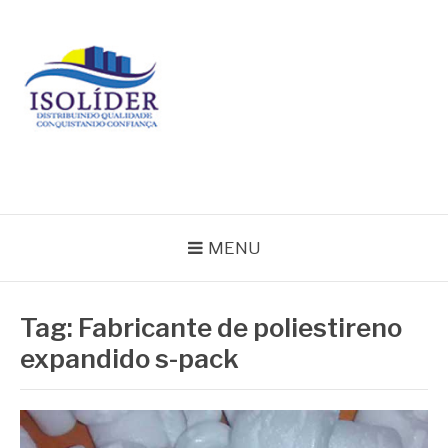
Pular
para
o
conteúdo
BLOG ISOLIDER
MENU
Tag:
Fabricante de poliestireno
expandido s-pack