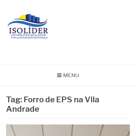
Pular
para
o
conteúdo
BLOG ISOLIDER
MENU
Tag:
Forro de EPS na Vila
Andrade