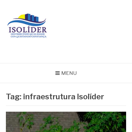
Pular
para
o
conteúdo
BLOG ISOLIDER
MENU
Tag:
infraestrutura Isolíder