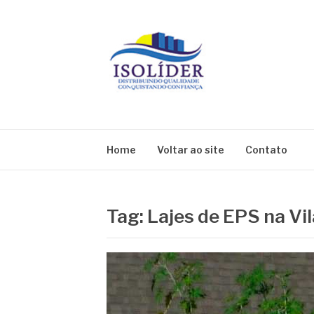
Pular
para
o
conteúdo
BLOG ISOLIDE
Home
Voltar ao site
Contato
Tag:
Lajes de EPS na Vi