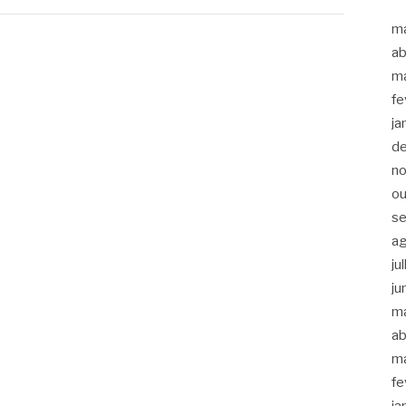
m
ab
m
fe
ja
d
n
ou
s
a
ju
ju
m
ab
m
fe
ja