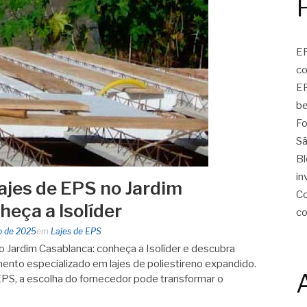
EP
c
EP
be
Fo
Sã
Bl
in
lajes de EPS no Jardim
Co
heça a Isolíder
c
o de 2025
em
Lajes de EPS
no Jardim Casablanca: conheça a Isolíder e descubra
mento especializado em lajes de poliestireno expandido.
PS, a escolha do fornecedor pode transformar o