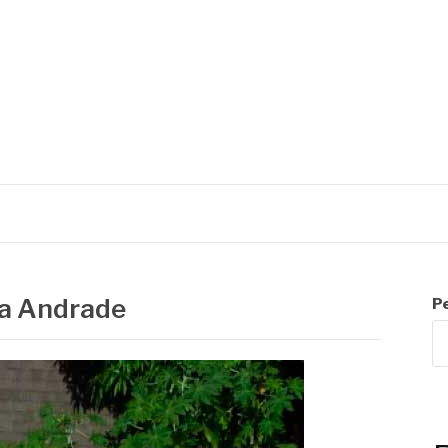
R
la Andrade
P