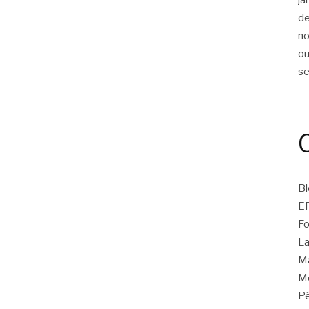
d
n
ou
s
Bl
E
Fo
La
Ma
Mo
Pé