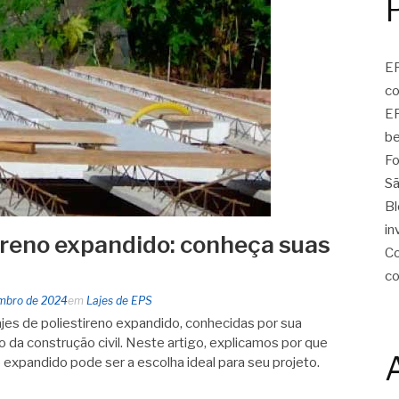
EP
c
EP
be
Fo
Sã
Bl
in
tireno expandido: conheça suas
Co
c
mbro de 2024
em
Lajes de EPS
jes de poliestireno expandido, conhecidas por sua
o da construção civil. Neste artigo, explicamos por que
o expandido pode ser a escolha ideal para seu projeto.