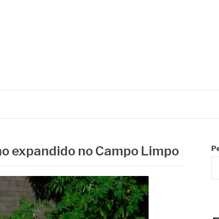
R
eno expandido no Campo Limpo
P