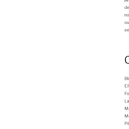
d
n
ou
s
Bl
E
Fo
La
Ma
Mo
Pé