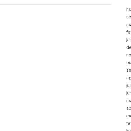
m
ab
m
fe
ja
d
n
ou
s
a
ju
ju
m
ab
m
fe
ja