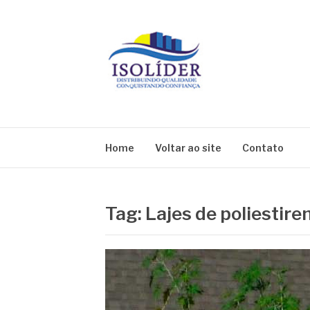
Pular
para
o
conteúdo
BLOG ISOLIDE
Home
Voltar ao site
Contato
Tag:
Lajes de poliestir