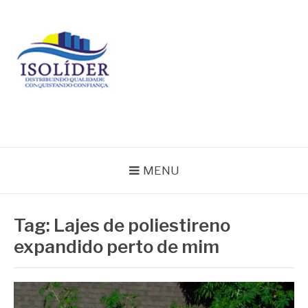
Pular
para
o
conteúdo
BLOG ISOLIDER
MENU
Tag:
Lajes de poliestireno
expandido perto de mim