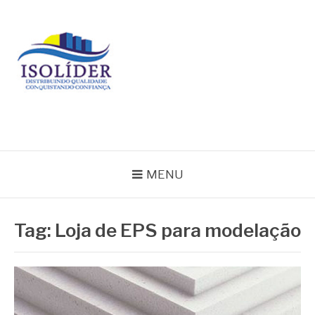
Pular
para
o
conteúdo
BLOG ISOLIDER
MENU
Tag:
Loja de EPS para modelação