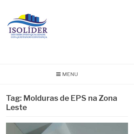
Pular
para
o
conteúdo
BLOG ISOLIDER
MENU
Tag:
Molduras de EPS na Zona
Leste