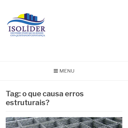
Pular
para
o
conteúdo
BLOG ISOLIDER
MENU
Tag:
o que causa erros
estruturais?