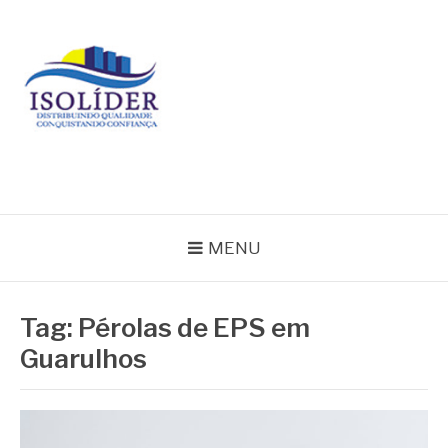
Pular
para
o
conteúdo
BLOG ISOLIDER
MENU
Tag:
Pérolas de EPS em
Guarulhos