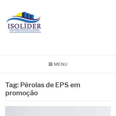
Pular
para
o
conteúdo
BLOG ISOLIDER
MENU
Tag:
Pérolas de EPS em
promoção