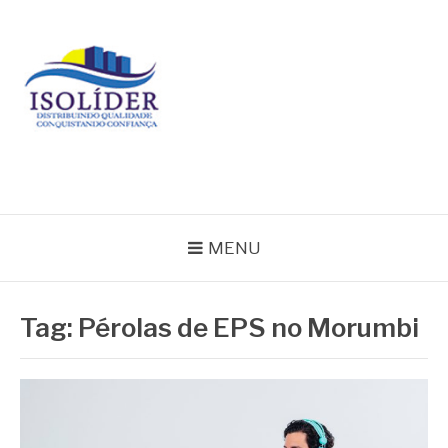
Pular
para
o
conteúdo
BLOG ISOLIDER
MENU
Tag:
Pérolas de EPS no Morumbi