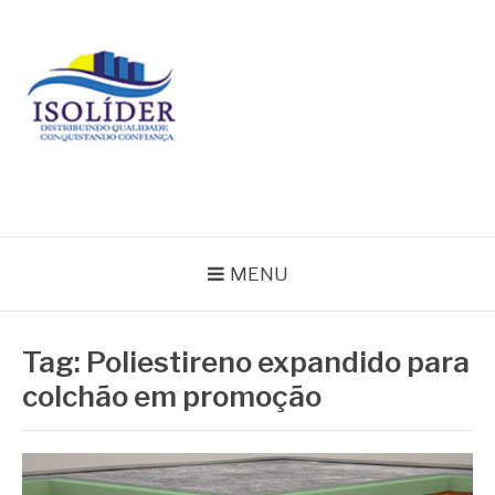
Pular
para
o
conteúdo
BLOG ISOLIDER
MENU
Tag:
Poliestireno expandido para
colchão em promoção