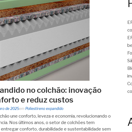
EP
c
EP
be
Fo
Sã
Bl
in
Co
pandido no colchão: inovação
c
forto e reduz custos
bro de 2025
em
Poliestireno expandido
lchão une conforto, leveza e economia, revolucionando o
ncia. Nos últimos anos, o setor de colchões tem
entregar conforto, durabilidade e sustentabilidade sem