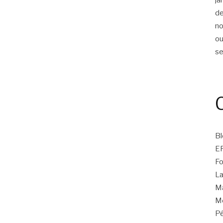
d
n
ou
s
Bl
E
Fo
La
Ma
Mo
Pé