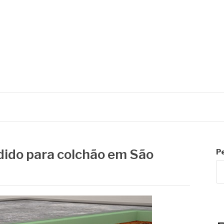
R
dido para colchão em São
P