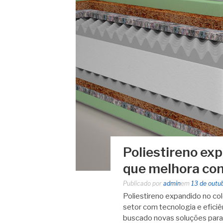
Poliestireno ex
que melhora con
Publicado por
admin
em
13 de outu
Poliestireno expandido no co
setor com tecnologia e eficiê
buscado novas soluções para 