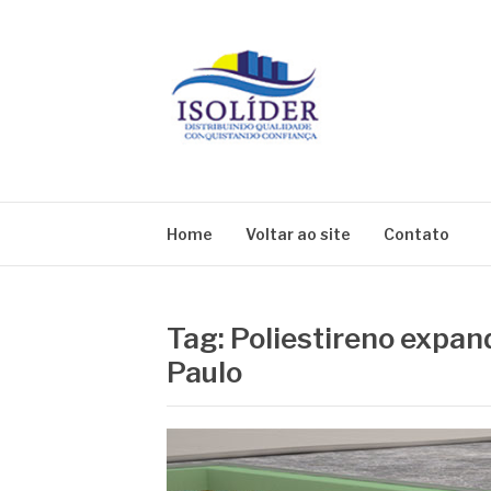
Pular
para
o
conteúdo
BLOG ISOLIDE
Home
Voltar ao site
Contato
Tag:
Poliestireno expan
Paulo