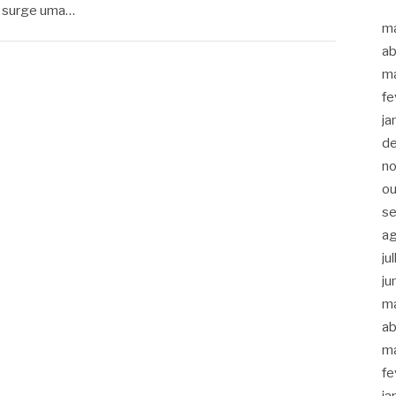
, surge uma…
m
ab
m
fe
ja
d
n
ou
s
a
ju
ju
m
ab
m
fe
ja