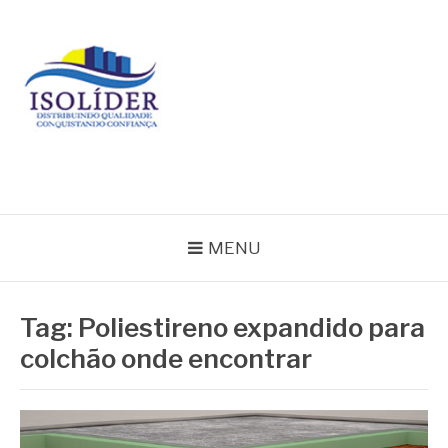
Pular
para
o
conteúdo
BLOG ISOLIDER
MENU
Tag:
Poliestireno expandido para
colchão onde encontrar