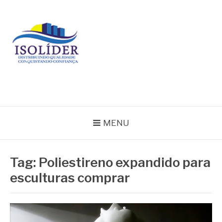
Pular
para
o
conteúdo
BLOG ISOLIDER
MENU
Tag:
Poliestireno expandido para
esculturas comprar