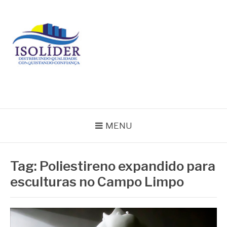
Pular
para
o
conteúdo
BLOG ISOLIDER
MENU
Tag:
Poliestireno expandido para
esculturas no Campo Limpo