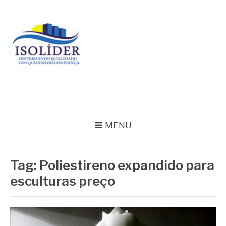
Pular
para
o
conteúdo
BLOG ISOLIDER
MENU
Tag:
Poliestireno expandido para
esculturas preço