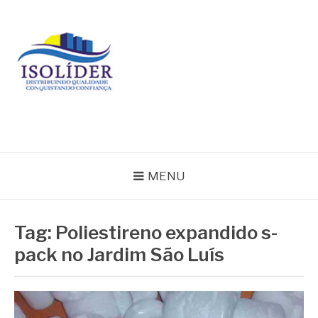
Pular
para
o
conteúdo
BLOG ISOLIDER
MENU
Tag:
Poliestireno expandido s-
pack no Jardim São Luís