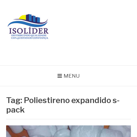
Pular
para
o
conteúdo
BLOG ISOLIDER
MENU
Tag:
Poliestireno expandido s-
pack