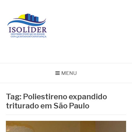
Pular
para
o
conteúdo
BLOG ISOLIDER
MENU
Tag:
Poliestireno expandido
triturado em São Paulo