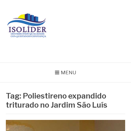
Pular
para
o
conteúdo
BLOG ISOLIDER
MENU
Tag:
Poliestireno expandido
triturado no Jardim São Luís